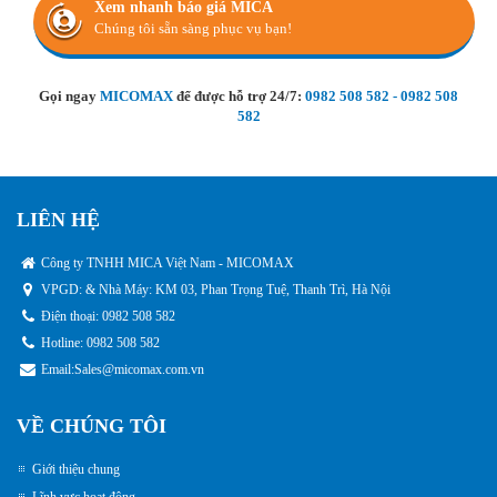
Xem nhanh báo giá MICA
Chúng tôi sẵn sàng phục vụ bạn!
Gọi ngay
MICOMAX
để được hỗ trợ 24/7:
0982 508 582
-
0982 508
582
LIÊN HỆ
Công ty TNHH MICA Việt Nam - MICOMAX
VPGD: & Nhà Máy: KM 03, Phan Trọng Tuệ, Thanh Trì, Hà Nội
Điện thoại: 0982 508 582
Hotline: 0982 508 582
Email:
Sales@micomax.com.vn
VỀ CHÚNG TÔI
Giới thiệu chung
Lĩnh vực hoạt động