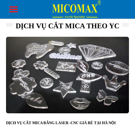
DỊCH VỤ CẮT MICA THEO YC
DỊCH VỤ CẮT MICA BẰNG LASER -CNC GIÁ RẺ TẠI HÀ NỘI