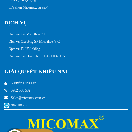
Lựa chọn Micomax, tại sao?
DỊCH VỤ
Dịch vụ Cắt Mica theo Y/C
Dịch vụ Gia công SP Mica theo Y/C
Dịch vụ IN UV phẳng
Dịch vụ Cắt khắc CNC - LASER tại HN
GIẢI QUYẾT KHIẾU NẠI
Nguyễn Đình Lân
0982 508 582
Sales@micomax.com.vn
0982508582